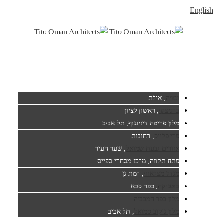
English
ונציה
, אילת
ברניצקי
, ראשון לציון
מלון פרימה דיזינגוף, תל אביב
פרי פלייס
, רחובות
אזורים גבעת שמואל
, שער העיר
פתח תקווה, מרכז מסחרי ספייס
מגדל מצלאווי
, רמת גן
בוטניקה
, כפר סבא
מלון כפר המכביה
מלון ג'קוב סמואל
, תל אביב