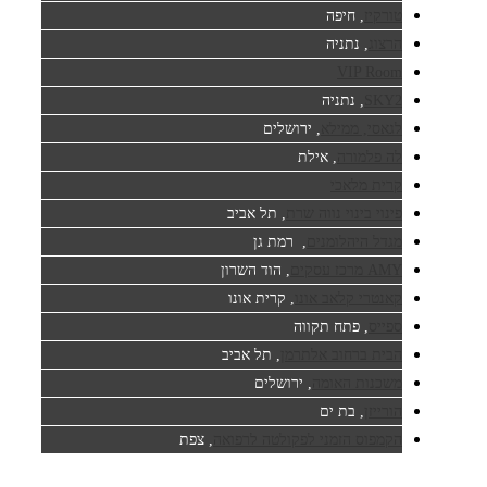
טורקיז
, חיפה
הרצוג
, נתניה
VIP Room
SKY2
, נתניה
לגאסי, ממילא
, ירושלים
לה פלמורה
, אילת
קרית מלאכי
פינוי בינוי נווה שרת
, תל אביב
מגדל היהלומנים
, רמת גן
AMY מרכז עסקים
, הוד השרון
קאנטרי קלאב אונו
, קרית אונו
ספייס
, פתח תקווה
הבית ברחוב אלתרמן
, תל אביב
משכנות האומה
, ירושלים
הורייזן
, בת ים
הקמפוס הזמני לפקולטה לרפואה
, צפת