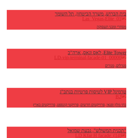
בית הברוש, משרד הביטחון, תל השומר
מסחרי ומבני תעסוקה
Elite Tower, לאס וגאס, ארה"ב
מגדלים
,
מגורים
טרמינל VIP לטיסות פרטיות בנתב"ג
בתי מלון ופנאי
,
פרוייקטים חדשים
,
פרויקטי קונספט
,
פרוייקטים בארץ
"תכנית המשולש", גבעת שמואל