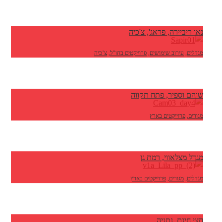
נאו ריביירה, פראג', צ'כיה
מגדלים
,
עירוב שימושים
,
פרוייקטים בחו"ל
,
צ’כיה
שוהם וספיר, פתח תקווה
מגורים
,
פרוייקטים בארץ
מגדל מצלאווי, רמת גן
מגדלים
,
מגורים
,
פרוייקטים בארץ
חצי חינם, נתניה