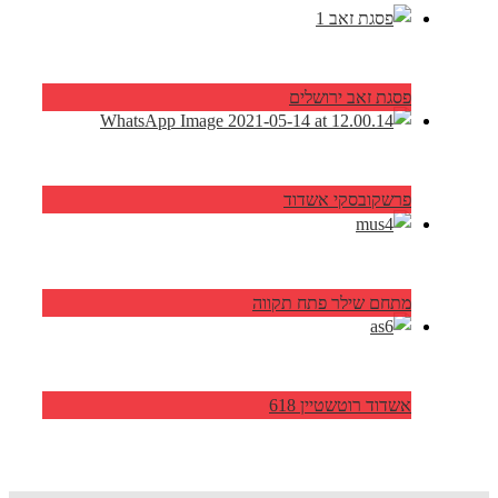
פסגת זאב ירושלים
פרשקובסקי אשדוד
מתחם שילר פתח תקווה
אשדוד רוטשטיין 618