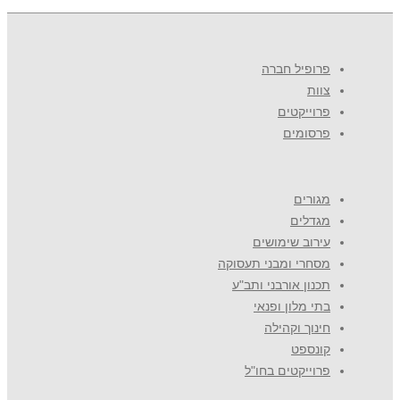
פרופיל חברה
צוות
פרוייקטים
פרסומים
מגורים
מגדלים
עירוב שימושים
מסחרי ומבני תעסוקה
תכנון אורבני ותב"ע
בתי מלון ופנאי
חינוך וקהילה
קונספט
פרוייקטים בחו"ל