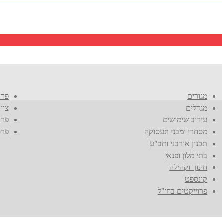
מגורים
פרו
מגדלים
צוו
עירוב שימושים
פרו
מסחרי ומבני תעסוקה
פרס
תכנון אורבני ותב"ע
בתי מלון ופנאי
חינוך וקהילה
קונספט
פרוייקטים בחו"ל