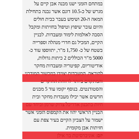
במתחם הזמני ישנו מבנה אבן קיים על
מגרש של כ-10.5 דונם אשר נבנה בתחילת
המאה ה-20 ושימש בעבר כבית חולים
והיום עובר שיפוץ וטיפול בחזיתות ומקבל
הסבה לאולמות לימוד ומעבדות. לבניין
הקיים, המכיל גם חדרי מנהלה וספרייה
בשטח של כ- 1,750 מ"ר, יתווספו עוד כ-
5000 מ"ר הכוללים 2 כיתות גדולות,
אודיטוריום, קפיטריה ומעבדות מחקר
להוראה. המעבדות יצוידו במכשור המודרני
והמתקדם ביותר לרווחת החוקרים
והסטודנטים. בנוסף יקומו עוד 5 מבנים
חדשים אשר יכילו מעבדות מחקר ובית
חיות בתכנון אדריכל צדוק שרמן וביחד עם
הבניין הראשי יהוו את הקמפוס הזמני אשר
ישמור על הצביון הקיים בעיר צפת עם
חזיתות אבן מקומית.
יזם
: אוניברסיטת בר אילן