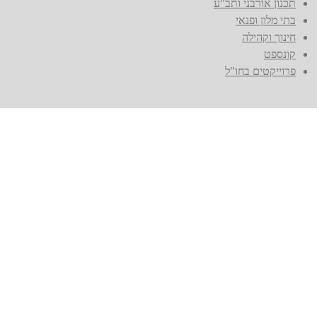
תכנון אורבני ותב"ע
בתי מלון ופנאי
חינוך וקהילה
קונספט
פרוייקטים בחו"ל