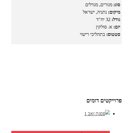
סוג:
מגורים, מגדלים
מיקום:
נתניה, ישראל
גודל:
32 יח"ד
יזם:
א. סולקין
סטטוס:
בתהליכי רישוי
פרוייקטים דומים