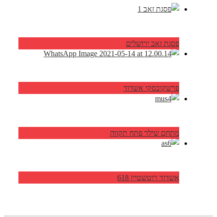
פסגת זאב ירושלים
פרשקובסקי אשדוד
מתחם שילר פתח תקווה
אשדוד רוטשטיין 618