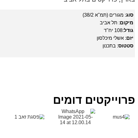
סוג
: מגורים (תמ"א 38/2)
מיקום
: תל אביב
גודל
:108 יח"ד
יזם
: אשלי מיכלסון
סטטוס
: בתכנון
פרוייקטים דומים
מתחם שילר
פסגת זאב
פתח תקווה
ירושלים
פרשקובסקי
אשדוד