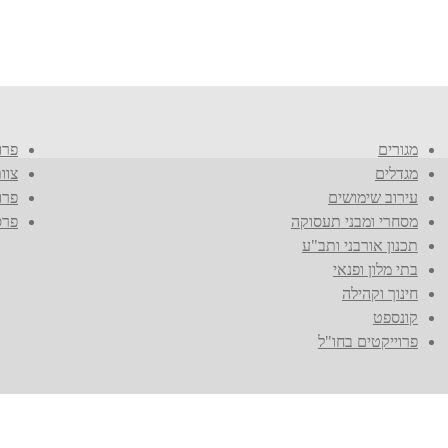
מגורים
פרו
מגדלים
צוו
עירוב שימושים
פרו
מסחרי ומבני תעסוקה
פרס
תכנון אורבני ותב"ע
בתי מלון ופנאי
חינוך וקהילה
קונספט
פרוייקטים בחו"ל