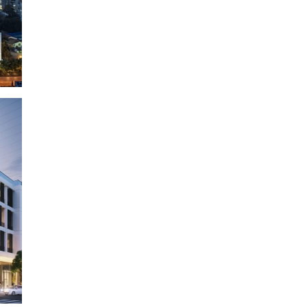
ה
מ
פ