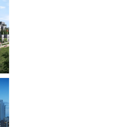
מ
מ
פ
א
מ
ב