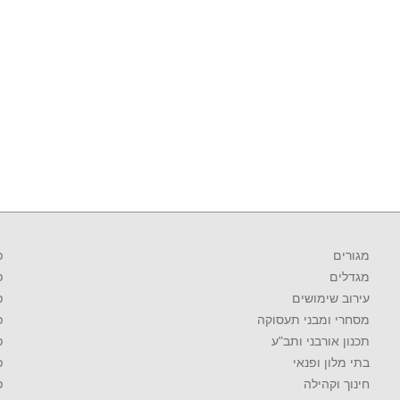
מגורים
פ
מגדלים
פ
עירוב שימושים
פ
מסחרי ומבני תעסוקה
פ
תכנון אורבני ותב"ע
פ
בתי מלון ופנאי
פ
חינוך וקהילה
פ