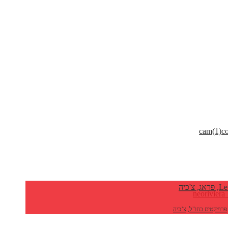
 צ'כיה
פרוייקטים בחו"ל
,
צ’כיה