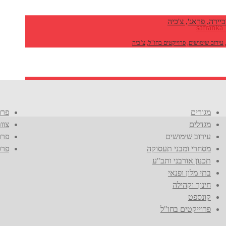
ביירה, פראג', צ'כיה
עירוב שימושים
,
פרוייקטים בחו"ל
,
צ’כיה
צ'כיה
פרוייקטים בחו"ל
,
צ’כיה
מגורים
פרו
מגדלים
צוו
עירוב שימושים
פרו
מסחרי ומבני תעסוקה
פרס
תכנון אורבני ותב"ע
בתי מלון ופנאי
חינוך וקהילה
קונספט
פרוייקטים בחו"ל