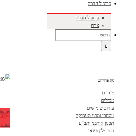
פרופיל חברה
פרופיל חברה
צוות
סוג פרוייקט
מגורים
מגדלים
עירוב שימושים
Letnany, פראג,
מסחרי ומבני תעסוקה
תכנון אורבני ותב"ע
מגורים
,
בתי מלון ופנאי