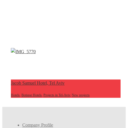
Jacob Samuel Hotel, Tel Aviv
Hotels
,
Botique Hotels
,
Projects in Tel-Aviv
,
New projects
Company Profile