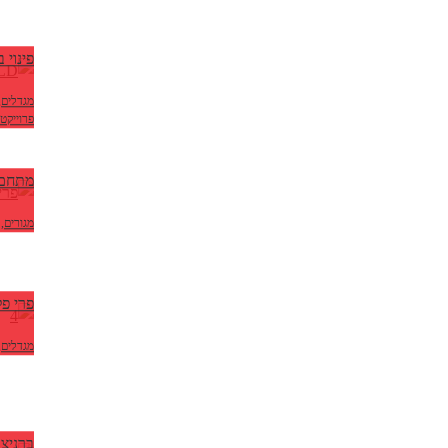
פינוי 
מגדלים
,
פרוייקט
מתחם B+C יב
מגורים
,
פרי פל
מגדלים
,
ברניצק